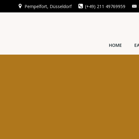
Zum
Pempelfort, Düsseldorf
(+49) 211 49769959
Inhalt
springen
HOME
E