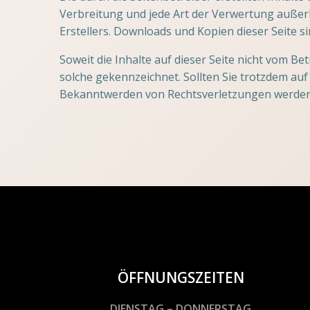
Verbreitung und jede Art der Verwertung außer
Erstellers. Downloads und Kopien dieser Seite s
Soweit die Inhalte auf dieser Seite nicht vom Be
solche gekennzeichnet. Sollten Sie trotzdem au
Bekanntwerden von Rechtsverletzungen werden 
ÖFFNUNGSZEITEN
DIENSTAG – DONNERSTAG