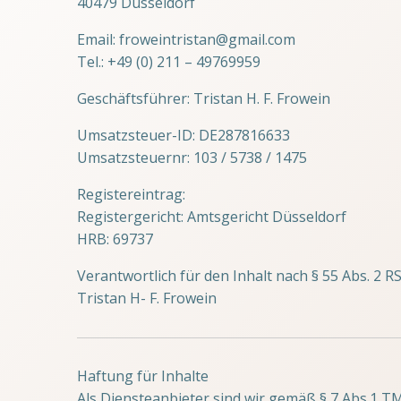
40479 Düsseldorf
Email: froweintristan@gmail.com
Tel.: +49 (0) 211 – 49769959
Geschäftsführer: Tristan H. F. Frowein
Umsatzsteuer-ID: DE287816633
Umsatzsteuernr: 103 / 5738 / 1475
Registereintrag:
Registergericht: Amtsgericht Düsseldorf
HRB: 69737
Verantwortlich für den Inhalt nach § 55 Abs. 2 RS
Tristan H- F. Frowein
Haftung für Inhalte
Als Diensteanbieter sind wir gemäß § 7 Abs.1 T