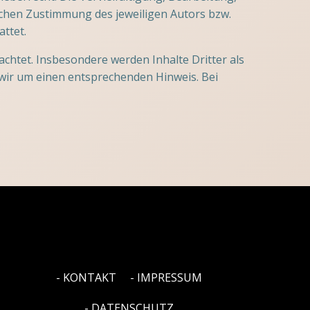
ichen Zustimmung des jeweiligen Autors bzw.
attet.
eachtet. Insbesondere werden Inhalte Dritter als
 wir um einen entsprechenden Hinweis. Bei
- KONTAKT
- IMPRESSUM
- DATENSCHUTZ