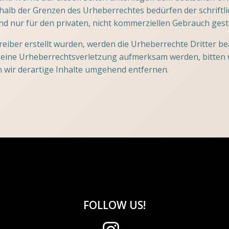
halb der Grenzen des Urheberrechtes bedürfen der schriftl
ind nur für den privaten, nicht kommerziellen Gebrauch gest
treiber erstellt wurden, werden die Urheberrechte Dritter b
f eine Urheberrechtsverletzung aufmerksam werden, bitten
wir derartige Inhalte umgehend entfernen.
FOLLOW US!